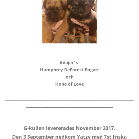
Adajin´s:
Humphrey DeForest Bogart
och
Hope of Love
_____________________________________________________________________
_______________________________________________
G-kullen levererades November 2017.
Den 3 September nedkom Yatzy med 7st friska