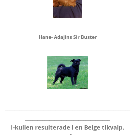
Hane- Adajins Sir Buster
____________________________________________________
___________________________________
I-kullen resulterade i en Belge tikvalp.