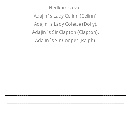
Nedkomna var:
Adajin´s Lady Celinn (Celinn).
Adajin´s Lady Colette (Dolly).
Adajin´s Sir Clapton (Clapton).
Adajin´s Sir Cooper (Ralph).
___________________________________________________________
_________________________________________________________