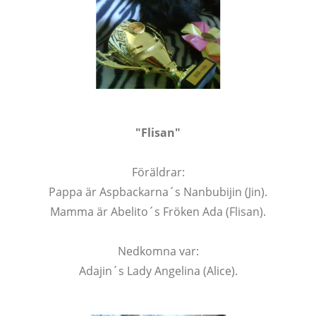
"Flisan"
Föräldrar:
Pappa är Aspbackarna´s Nanbubijin (Jin).
Mamma är Abelito´s Fröken Ada (Flisan).
Nedkomna var:
Adajin´s Lady Angelina (Alice).